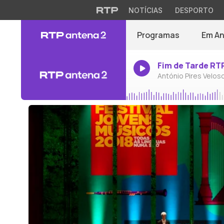
NOTÍCIAS
DESPORTO
Programas
Em A
Fim de Tarde RT
António Pires Velos