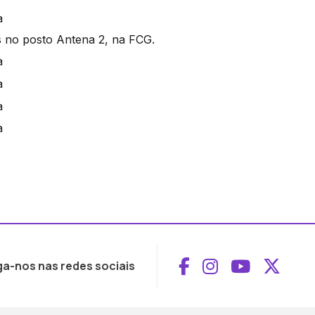
s no posto Antena 2, na FCG.
Aceder ao Face
Aceder ao I
Aceder 
Aced
ga-nos nas redes sociais