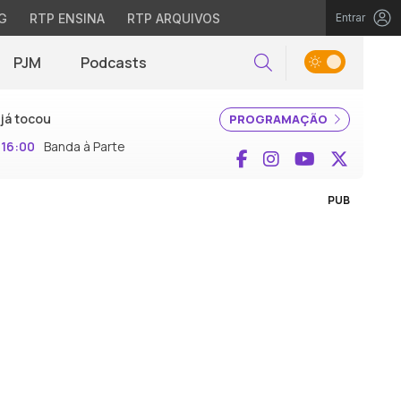
G
RTP ENSINA
RTP ARQUIVOS
Entrar
PJM
Podcasts
Pesquisar
já tocou
PROGRAMAÇÃO
16:00
Banda à Parte
Facebook
Instagram
YouTube
X (Twi
PUB