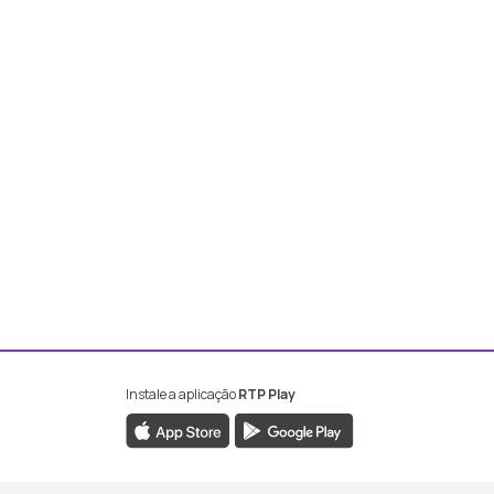
Instale a aplicação
RTP Play
book da RTP Antena 2
nstagram da RTP Antena 2
ao YouTube da RTP Antena 2
er ao X da RTP Antena 2