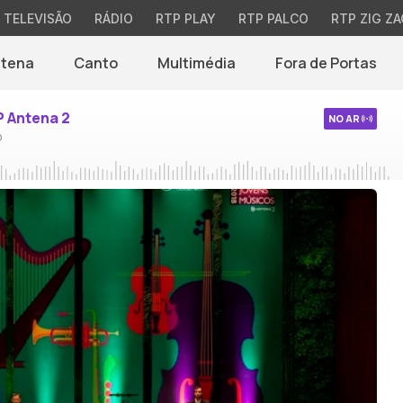
TELEVISÃO
RÁDIO
RTP PLAY
RTP PALCO
RTP ZIG ZA
ntena
Canto
Multimédia
Fora de Portas
P Antena 2
NO AR
o