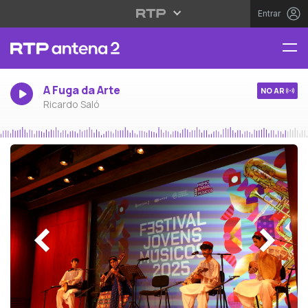
Entrar
A Fuga da Arte
NO AR
Ricardo Saló