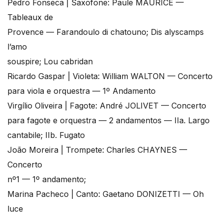
Pedro Fonseca | Saxofone: Paule MAURICE —
Tableaux de
Provence — Farandoulo di chatouno; Dis alyscamps
l’amo
souspire; Lou cabridan
Ricardo Gaspar | Violeta: William WALTON — Concerto
para viola e orquestra — 1º Andamento
Virgílio Oliveira | Fagote: André JOLIVET — Concerto
para fagote e orquestra — 2 andamentos — IIa. Largo
cantabile; IIb. Fugato
João Moreira | Trompete: Charles CHAYNES —
Concerto
nº1 — 1º andamento;
Marina Pacheco | Canto: Gaetano DONIZETTI — Oh
luce