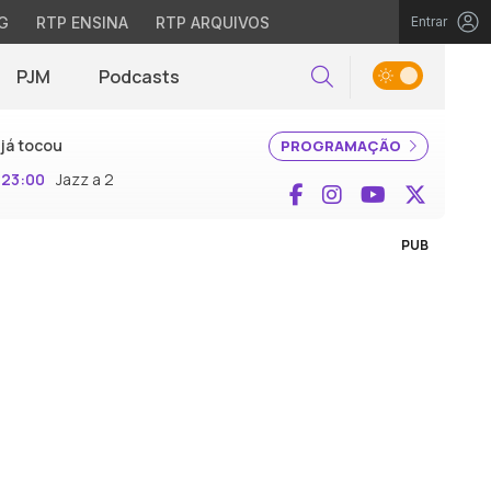
G
RTP ENSINA
RTP ARQUIVOS
Entrar
PJM
Podcasts
Pesquisar
já tocou
PROGRAMAÇÃO
23:00
Jazz a 2
Facebook
Instagram
YouTube
X (Twi
PUB