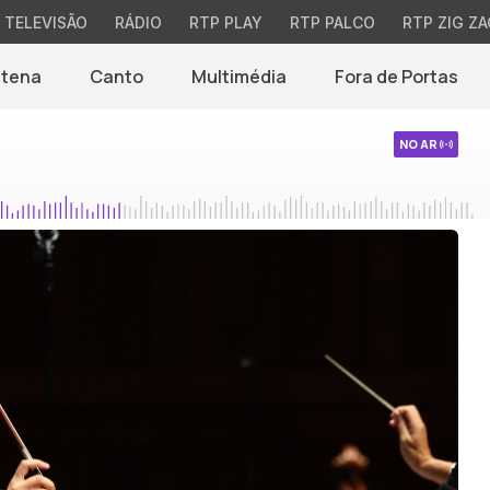
TELEVISÃO
RÁDIO
RTP PLAY
RTP PALCO
RTP ZIG ZA
ntena
Canto
Multimédia
Fora de Portas
NO AR