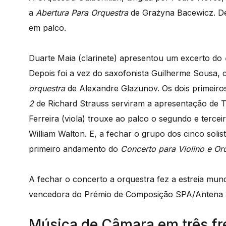
a
Abertura Para Orquestra
de Grażyna Bacewicz. De
em palco.
Duarte Maia (clarinete) apresentou um excerto do
Depois foi a vez do saxofonista Guilherme Sousa
orquestra
de Alexandre Glazunov. Os dois primeir
2
de Richard Strauss serviram a apresentação de 
Ferreira (viola) trouxe ao palco o segundo e terc
William Walton. E, a fechar o grupo dos cinco solist
primeiro andamento do
Concerto para Violino e Or
A fechar o concerto a orquestra fez a estreia mun
vencedora do Prémio de Composição SPA/Antena 2
Música de Câmara em três fr