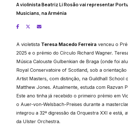
A violinista Beatriz Li Rosão vai representar Por
Musicians, na Arménia
A violetista
Teresa Macedo Ferreira
venceu o Prém
2025
e o prémio do Círculo Richard Wagner
. Teres
Música Calouste Gulbenkian de Braga (onde foi alun
Royal Conservatoire of Scotland, sob a orientação
Artist Masters, com distinção, na Guildhall Schoo
Matthew Jones. Atualmente, estuda com Razvan Po
Este ano tinha já recebido o primeiro prémio em V
o Auer-von-Welsbach-Preises durante a masterclass
integrou a 32ª digressão da Orquestra XXI e está, a
da Ulster Orchestra.