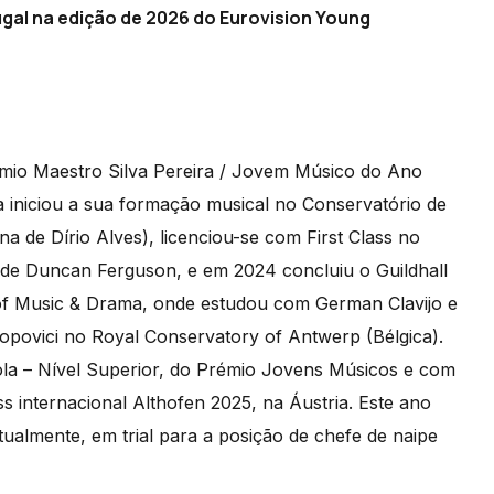
tugal na edição de 2026 do Eurovision Young
io Maestro Silva Pereira / Jovem Músico do Ano
a iniciou a sua formação musical no Conservatório de
a de Dírio Alves), licenciou-se com First Class no
 de Duncan Ferguson, e em 2024 concluiu o Guildhall
l of Music & Drama, onde estudou com German Clavijo e
povici no Royal Conservatory of Antwerp (Bélgica).
iola – Nível Superior, do Prémio Jovens Músicos e com
 internacional Althofen 2025, na Áustria. Este ano
tualmente, em trial para a posição de chefe de naipe