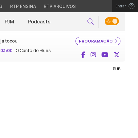
G
RTP ENSINA
RTP ARQUIVOS
Entrar
PJM
Podcasts
Pesquisar
já tocou
PROGRAMAÇÃO
03:00
O Canto do Blues
Facebook
Instagram
YouTube
X (Twi
PUB