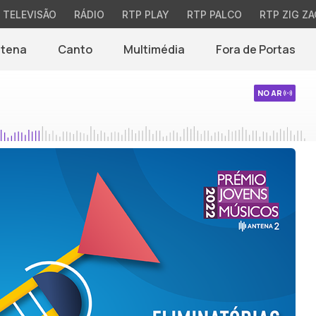
TELEVISÃO
RÁDIO
RTP PLAY
RTP PALCO
RTP ZIG ZA
ntena
Canto
Multimédia
Fora de Portas
NO AR