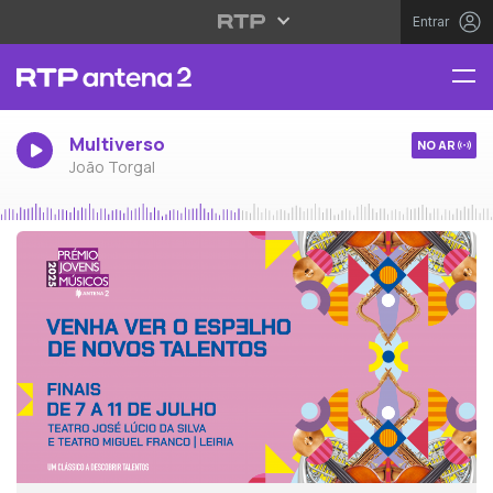
Entrar
Multiverso
NO AR
João Torgal