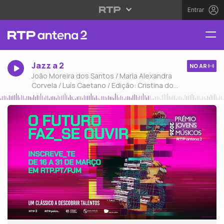
Entrar
Jazz a 2
NO AR
João Moreira dos Santos / Maria Alexandra
Corvela / Luís Caetano / Edição: Cristina do
Carmo