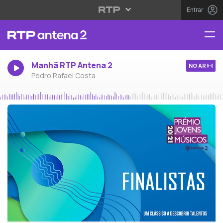
Entrar
Manhã RTP Antena 2
NO AR
Pedro Rafael Costa