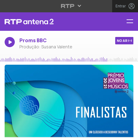
Entrar
Proms BBC
NO AR
Produção: Susana Valente