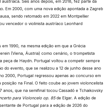
l austríaca. Seis anos depois, em 2018, fez parte da
rgo. Em 2000, com uma nova edição apontada a Zagreb
pausa, sendo retomado em 2022 em Montpellier
u vencedor o violinista austríaco Leonhard
ns em 1990, na mesma edição em que a Grécia
erein (Viena, Áustria) como cenário, o trompetista
a peça de Haydn. Portugal voltou a competir sempre
ão do evento, que se realizou a 12 de junho desse ano
 ano 2000, Portugal regressou apenas ao concurso em
 posição na Final. O feito coube ao jovem violoncelista
7 anos, que na semifinal tocou Cassadó e Tchaikovsky
certo para Violoncelo
op. 85
de Elgar. A edição de
sentante de Portugal para a edição de 2026 do