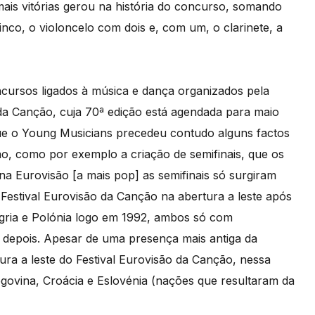
mais vitórias gerou na história do concurso, somando
nco, o violoncelo com dois e, com um, o clarinete, a
ncursos ligados à música e dança organizados pela
a Canção, cuja 70ª edição está agendada para maio
que o Young Musicians precedeu contudo alguns factos
ão, como por exemplo a criação de semifinais, que os
na Eurovisão [a mais pop] as semifinais só surgiram
stival Eurovisão da Canção na abertura a leste após
ngria e Polónia logo em 1992, ambos só com
depois. Apesar de uma presença mais antiga da
tura a leste do Festival Eurovisão da Canção, nessa
ovina, Croácia e Eslovénia (nações que resultaram da