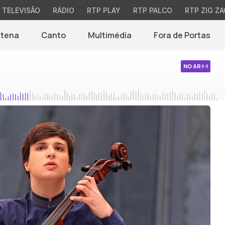
TELEVISÃO
RÁDIO
RTP PLAY
RTP PALCO
RTP ZIG ZA
ntena
Canto
Multimédia
Fora de Portas
NO AR