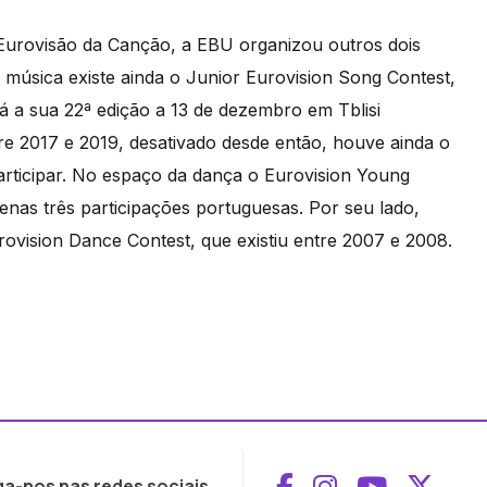
 Eurovisão da Canção, a EBU organizou outros dois
 música existe ainda o Junior Eurovision Song Contest,
á a sua 22ª edição a 13 de dezembro em Tblisi
re 2017 e 2019, desativado desde então, houve ainda o
articipar. No espaço da dança o Eurovision Young
enas três participações portuguesas. Por seu lado,
ovision Dance Contest, que existiu entre 2007 e 2008.
Aceder ao Face
Aceder ao I
Aceder 
Aced
ga-nos nas redes sociais