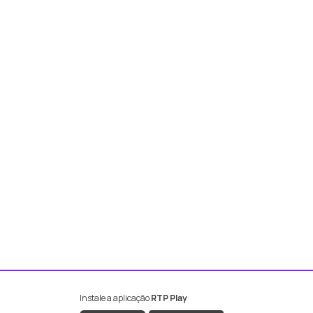
Instale a aplicação
RTP Play
book da RTP Antena 2
nstagram da RTP Antena 2
ao YouTube da RTP Antena 2
er ao X da RTP Antena 2