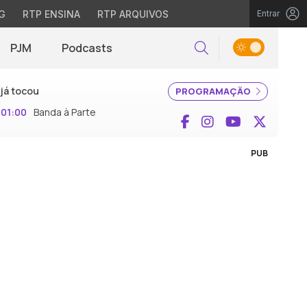
G
RTP ENSINA
RTP ARQUIVOS
Entrar
PJM
Podcasts
Pesquisar
já tocou
PROGRAMAÇÃO
01:00
Banda à Parte
Facebook
Instagram
YouTube
X (Twi
PUB