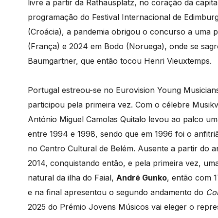
livre a partir da Rathausplatz, no coração da capita
programação do Festival Internacional de Edimbu
(Croácia), a pandemia obrigou o concurso a uma 
(França) e 2024 em Bodo (Noruega), onde se sagro
Baumgartner, que então tocou Henri Vieuxtemps.
Portugal estreou-se no Eurovision Young Musicia
participou pela primeira vez. Com o célebre Musikv
António Miguel Camolas Quitalo levou ao palco um
entre 1994 e 1998, sendo que em 1996 foi o anfitri
no Centro Cultural de Belém. Ausente a partir do
2014, conquistando então, e pela primeira vez, uma
natural da ilha do Faial,
André Gunko
, então com 1
e na final apresentou o segundo andamento do
Con
2025 do Prémio Jovens Músicos vai eleger o repre