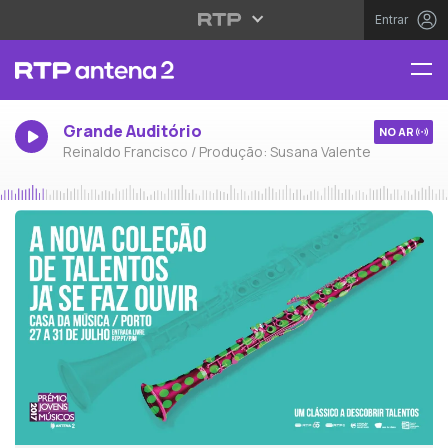
Entrar
Grande Auditório
NO AR
Reinaldo Francisco / Produção: Susana Valente