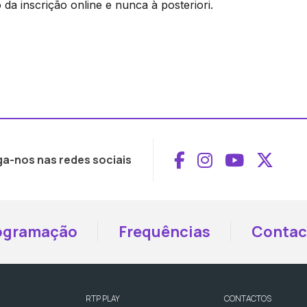
da inscrição online e nunca à posteriori.
Aceder ao Face
Aceder ao I
Aceder 
Aced
ga-nos nas redes sociais
ogramação
Frequências
Contac
RTP PLAY
CONTACTOS