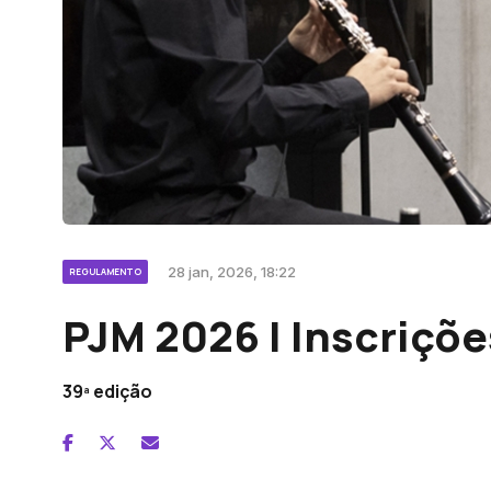
28 jan, 2026, 18:22
REGULAMENTO
PJM 2026 | Inscriçõ
39ª edição