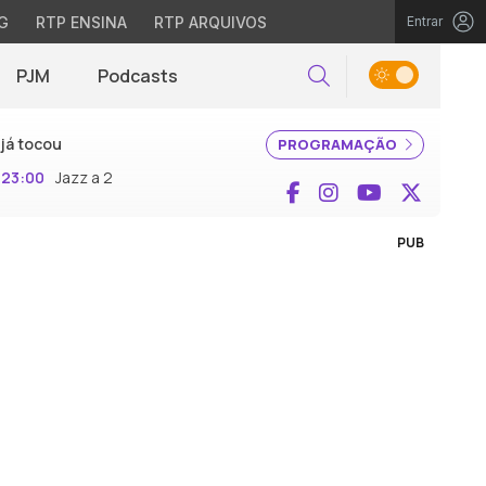
G
RTP ENSINA
RTP ARQUIVOS
Entrar
PJM
Podcasts
Pesquisar
já tocou
PROGRAMAÇÃO
23:00
Jazz a 2
Facebook
Instagram
YouTube
X (Twi
PUB