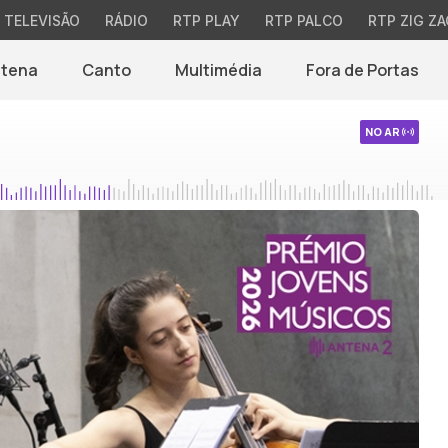
TELEVISÃO
RÁDIO
RTP PLAY
RTP PALCO
RTP ZIG ZA
ntena
Canto
Multimédia
Fora de Portas
NO AR