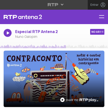
Entrar
Especial RTP Antena 2
NO AR
Nuno Galopim
ouvir no RTP Play
ouvir no