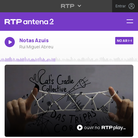
Entrar
Notas Azuis
NO AR
Rui Miguel Abreu
ouvir no RTP Play
ouvir no