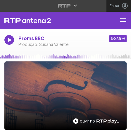
Entrar
Proms BBC
NO AR
Produção: Susana Valente
ouvir no RTP Play
ouvir no