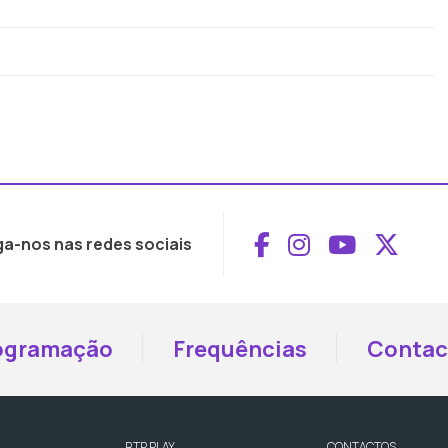
Aceder ao Face
Aceder ao I
Aceder 
Aced
ga-nos nas redes sociais
ogramação
Frequências
Contac
RTP PLAY
CONTACTOS