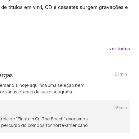
 de títulos em vinil, CD e cassetes surgem gravações e
ver todos
57min
argas
ersário. E hoje aqui fica uma seleção bem
 várias etapas da sua discografia.
59min
reia de "Einstein On The Beach" evocamos
o percurso do compositor norte-americano.