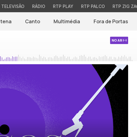
TELEVISÃO
RÁDIO
RTP PLAY
RTP PALCO
RTP ZIG ZA
ntena
Canto
Multimédia
Fora de Portas
NO AR