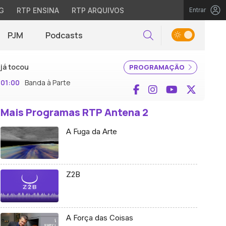
G
RTP ENSINA
RTP ARQUIVOS
Entrar
PJM
Podcasts
Pesquisar
já tocou
PROGRAMAÇÃO
01:00
Banda à Parte
Facebook
Instagram
YouTube
X (Twi
Mais Programas RTP Antena 2
A Fuga da Arte
Z2B
A Força das Coisas