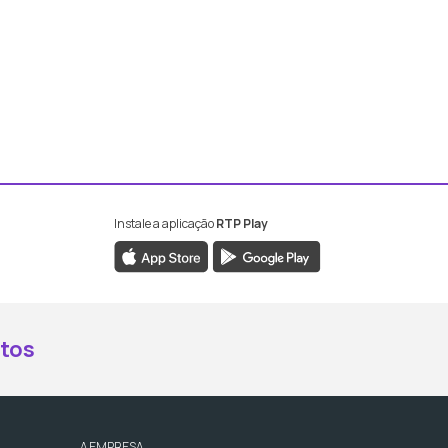
Instale a aplicação
RTP Play
book da RTP Antena 2
nstagram da RTP Antena 2
ao YouTube da RTP Antena 2
er ao X da RTP Antena 2
tos
A EMPRESA