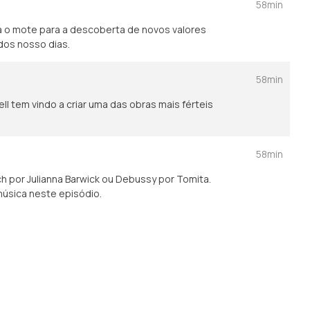
58min
dá o mote para a descoberta de novos valores
 dos nosso dias.
58min
sell tem vindo a criar uma das obras mais férteis
58min
ach por Julianna Barwick ou Debussy por Tomita.
úsica neste episódio.