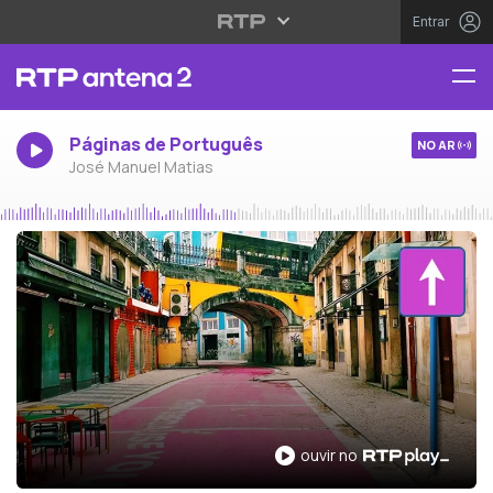
Entrar
Páginas de Português
NO AR
José Manuel Matias
ouvir no RTP Play
ouvir no