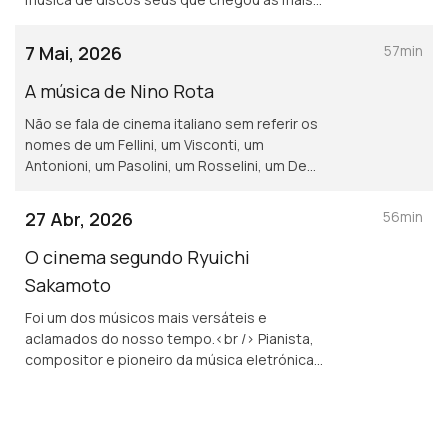
diversas bandas sonoras. Por outro com
criações feitas de raiz para novos filmes.
7 Mai, 2026
57min
A música de Nino Rota
Não se fala de cinema italiano sem referir os
nomes de um Fellini, um Visconti, um
Antonioni, um Pasolini, um Rosselini, um De
Sica… ou um Nino Rota.
27 Abr, 2026
56min
O cinema segundo Ryuichi
Sakamoto
Foi um dos músicos mais versáteis e
aclamados do nosso tempo.<br /> Pianista,
compositor e pioneiro da música eletrónica
nos espaços da pop, desenvolveu também
importante trabalho no cinema.