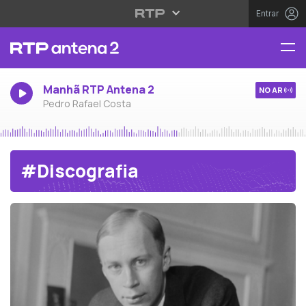
Entrar
Manhã RTP Antena 2
NO AR
Pedro Rafael Costa
#Discografia