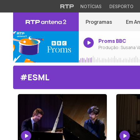
NOTÍCIAS
DESPORTO
Programas
Em A
Proms BBC
Produção: Susana V
#ESML