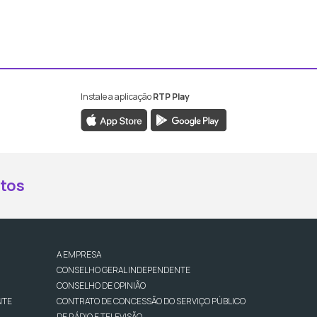
Instale a aplicação
RTP Play
book da RTP Antena 2
nstagram da RTP Antena 2
ao YouTube da RTP Antena 2
er ao X da RTP Antena 2
tos
A EMPRESA
CONSELHO GERAL INDEPENDENTE
CONSELHO DE OPINIÃO
NTE
CONTRATO DE CONCESSÃO DO SERVIÇO PÚBLICO
DE RÁDIO E TELEVISÃO