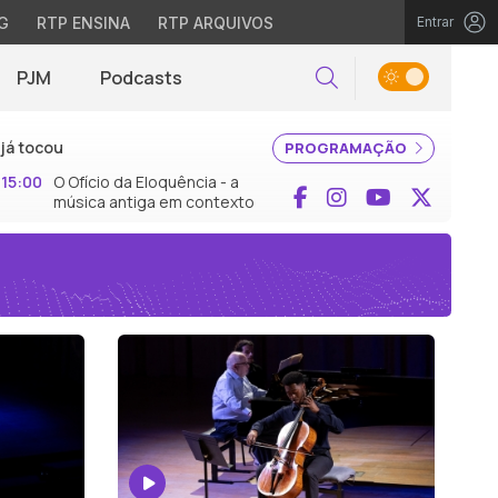
G
RTP ENSINA
RTP ARQUIVOS
Entrar
PJM
Podcasts
Pesquisar
já tocou
PROGRAMAÇÃO
15:00
O Ofício da Eloquência - a
Facebook
Instagram
YouTube
X (Twi
música antiga em contexto