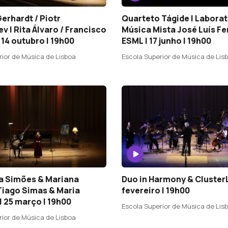
erhardt / Piotr
Quarteto Tágide | Laborat
v | Rita Álvaro / Francisco
Música Mista José Luís Fe
| 14 outubro | 19h00
ESML | 17 junho | 19h00
rior de Música de Lisboa
Escola Superior de Música de Lis
a Simões & Mariana
Duo in Harmony & ClusterL
Tiago Simas & Maria
fevereiro | 19h00
| 25 março | 19h00
Escola Superior de Música de Lis
rior de Música de Lisboa