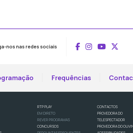
Aceder ao Face
Aceder ao I
Aceder 
Aced
ga-nos nas redes sociais
ogramação
Frequências
Contac
RTP PLAY
CONTACTOS
EM DIRETO
PROVEDORA DO
REVER PROGRAMAS
TELESPECTADOR
CONCURSOS
PROVEDORA DO OUVI
S
PERGUNTAS FREQUENTES
ACESSIBILIDADES