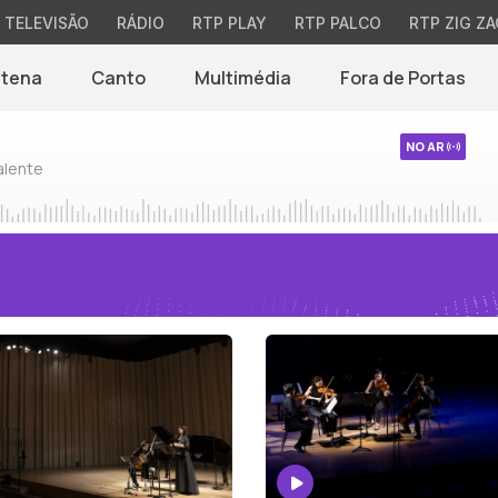
TELEVISÃO
RÁDIO
RTP PLAY
RTP PALCO
RTP ZIG ZA
ntena
Canto
Multimédia
Fora de Portas
NO AR
alente