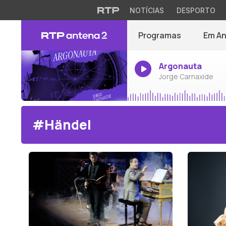
NOTÍCIAS
DESPORTO
Programas
Em A
Argonauta
Jorge Carnaxide
#Händel