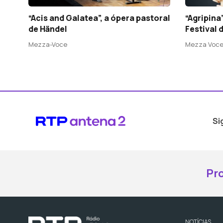
“Acis and Galatea”, a ópera pastoral
“Agripina”
de Händel
Festival 
Mezza-Voce
Mezza Voc
Si
Pr
NOTÍCIAS