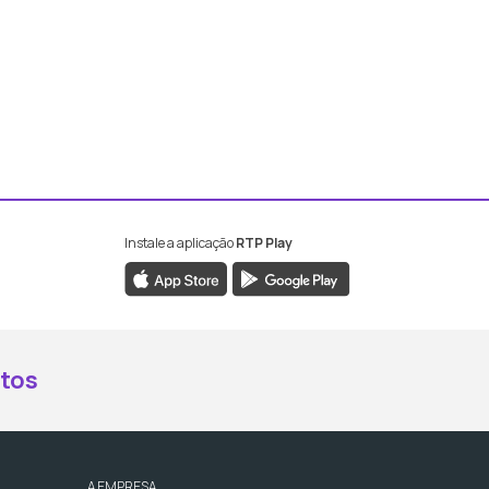
Instale a aplicação
RTP Play
book da RTP Antena 2
nstagram da RTP Antena 2
ao YouTube da RTP Antena 2
er ao X da RTP Antena 2
tos
A EMPRESA