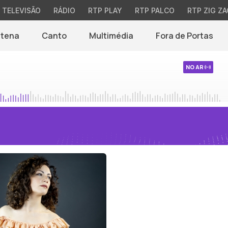
TELEVISÃO
RÁDIO
RTP PLAY
RTP PALCO
RTP ZIG ZA
ntena
Canto
Multimédia
Fora de Portas
NO AR