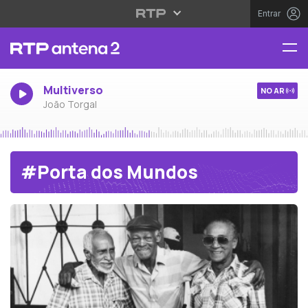
Entrar
Multiverso
NO AR
João Torgal
#Porta dos Mundos