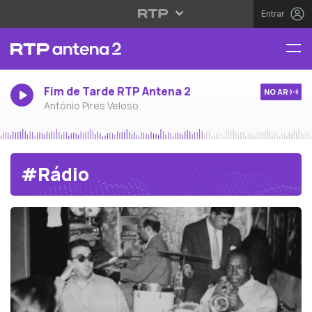
Entrar
Fim de Tarde RTP Antena 2
NO AR
António Pires Veloso
#Rádio