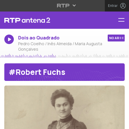
Entrar
Dois ao Quadrado
NO AR
Pedro Coelho / Inês Almeida / Maria Augusta
Gonçalves
#Robert Fuchs