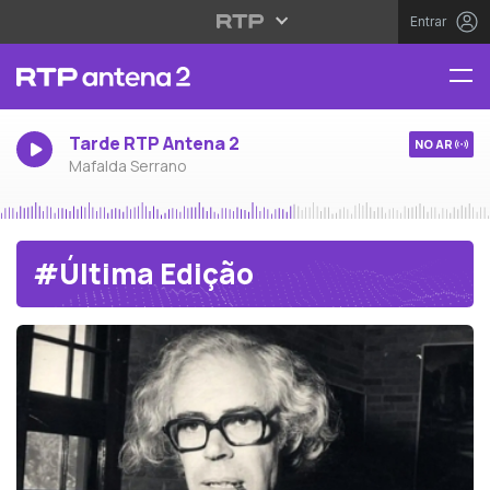
Entrar
Tarde RTP Antena 2
NO AR
Mafalda Serrano
#Última Edição