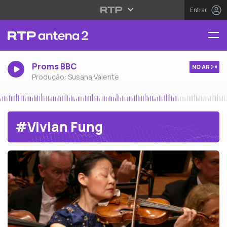
Entrar
Proms BBC
NO AR
Produção: Susana Valente
#Vivian Fung