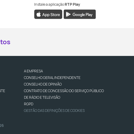
Instale a aplicação
RTP Play
book da RTP Antena 2
nstagram da RTP Antena 2
ao YouTube da RTP Antena 2
er ao X da RTP Antena 2
tos
A EMPRESA
CONSELHO GERAL INDEPENDENTE
CONSELHO DE OPINIÃO
NTE
CONTRATO DE CONCESSÃO DO SERVIÇO PÚBLICO
DE RÁDIO E TELEVISÃO
RGPD
GESTÃO DAS DEFINIÇÕES DE COOKIES
026