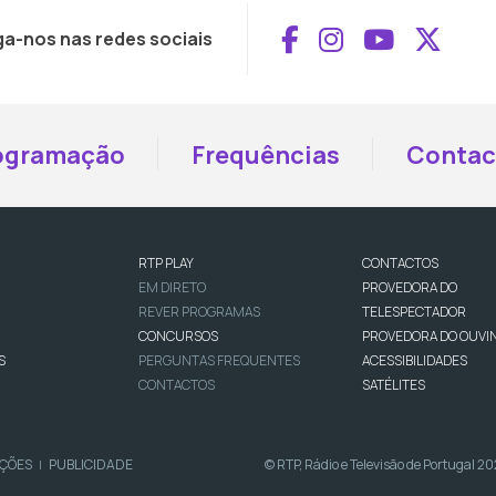
Aceder ao Face
Aceder ao I
Aceder 
Aced
ga-nos nas redes sociais
ogramação
Frequências
Contac
RTP PLAY
CONTACTOS
EM DIRETO
PROVEDORA DO
REVER PROGRAMAS
TELESPECTADOR
CONCURSOS
PROVEDORA DO OUVI
S
PERGUNTAS FREQUENTES
ACESSIBILIDADES
CONTACTOS
SATÉLITES
IÇÕES
PUBLICIDADE
© RTP, Rádio e Televisão de Portugal 2
|