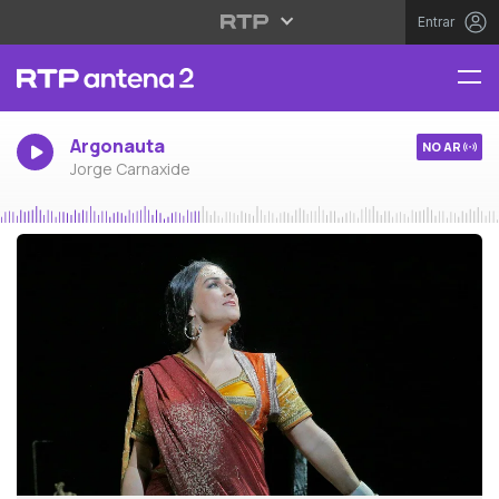
Entrar
Argonauta
NO AR
Jorge Carnaxide