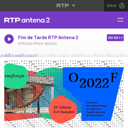
Entrar
Fim de Tarde RTP Antena 2
NO AR
António Pires Veloso