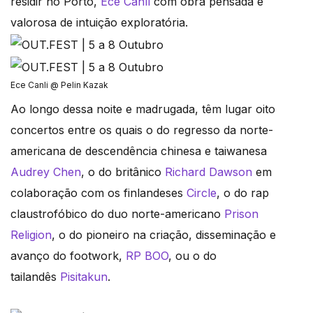
residir no Porto,
Ece Canlı
com obra pensada e
valorosa de intuição exploratória.
Ece Canli @ Pelin Kazak
Ao longo dessa noite e madrugada, têm lugar oito
concertos entre os quais o do regresso da norte-
americana de descendência chinesa e taiwanesa
Audrey Chen
, o do britânico
Richard Dawson
em
colaboração com os finlandeses
Circle
, o do rap
claustrofóbico do duo norte-americano
Prison
Religion
, o do pioneiro na criação, disseminação e
avanço do footwork,
RP BOO
, ou o do
tailandês
Pisitakun
.