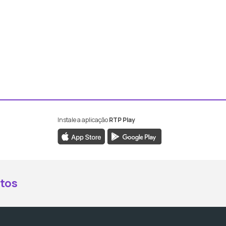
Instale a aplicação
RTP Play
book da RTP Antena 2
nstagram da RTP Antena 2
ao YouTube da RTP Antena 2
er ao X da RTP Antena 2
tos