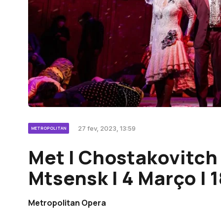
27 fev, 2023, 13:59
METROPOLITAN
Met | Chostakovitch
Mtsensk | 4 Março | 
Metropolitan Opera