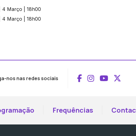
Aceder ao Face
Aceder ao I
Aceder 
Aced
ga-nos nas redes sociais
ogramação
Frequências
Contac