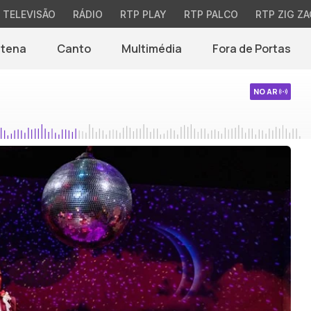
TELEVISÃO
RÁDIO
RTP PLAY
RTP PALCO
RTP ZIG ZA
ntena
Canto
Multimédia
Fora de Portas
NO AR