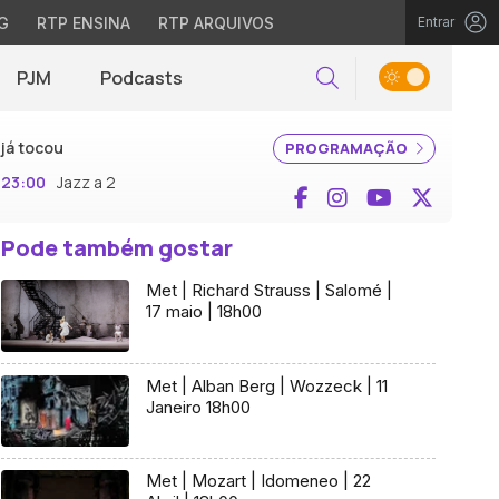
G
RTP ENSINA
RTP ARQUIVOS
Entrar
PJM
Podcasts
Pesquisar
já tocou
PROGRAMAÇÃO
23:00
Jazz a 2
Facebook
Instagram
YouTube
X (Twi
Pode também gostar
Met | Richard Strauss | Salomé |
17 maio | 18h00
Met | Alban Berg | Wozzeck | 11
Janeiro 18h00
Met | Mozart | Idomeneo | 22