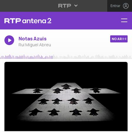
Entrar
Notas Azuis
NO AR
Rui Miguel Abreu