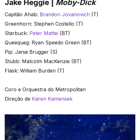
Jake Heggie |
Moby-Dick
Capitão Ahab:
Brandon Jovanovich
(T)
Greenhorn: Stephen Costello (T)
Starbuck:
Peter Mattei
(BT)
Queequeg: Ryan Speedo Green (BT)
Pip: Janai Brugger (S)
Stubb: Malcolm MacKenzie (BT)
Flask: William Burden (T)
Coro e Orquestra do Metropolitan
Direção de
Karen Kamensek