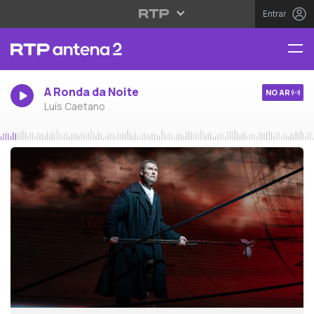
Entrar
A Ronda da Noite
NO AR
Luís Caetano