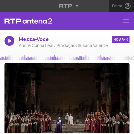
Entrar
Mezza-Voce
NO AR
André Cunha Leal / Produção: Susana Valente