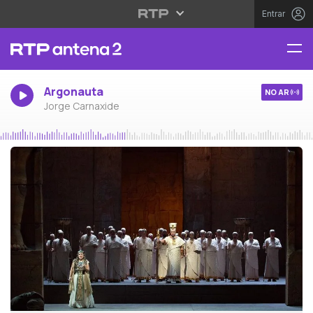
Entrar
Argonauta
NO AR
Jorge Carnaxide