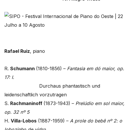
Rafael Ruiz
, piano
R.
Schumann
(1810-1856) –
Fantasia em dó maior, op.
17: I.
Durchaus phantastisch und
leidenschaftlich vorzutragen
S.
Rachmaninoff
(1873-1943) –
Prelúdio em sol maior,
op. 32 nº 5
H.
Villa-Lobos
(1887-1959) –
A prole do bebê nº 2: o
lobozinho de vidro