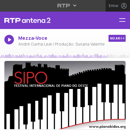
Entrar
Mezza-Voce
NO AR
André Cunha Leal / Produção: Susana Valente