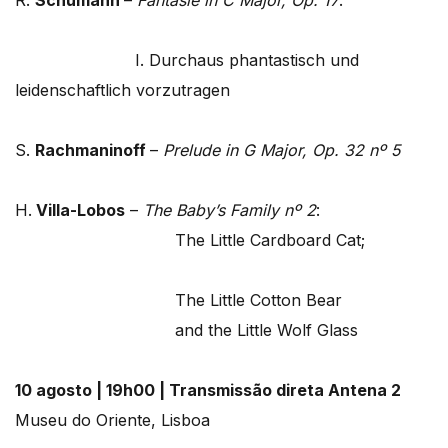
R.
Schumann
–
Fantasie in C Major, Op. 17
:
I. Durchaus phantastisch und
leidenschaftlich vorzutragen
S.
Rachmaninoff
–
Prelude in G Major, Op. 32 nº 5
H.
Villa-Lobos
–
The Baby’s Family nº 2
:
The Little Cardboard Cat;
The Little Cotton Bear
and the Little Wolf Glass
10 agosto | 19h00 | Transmissão direta Antena 2
Museu do Oriente, Lisboa