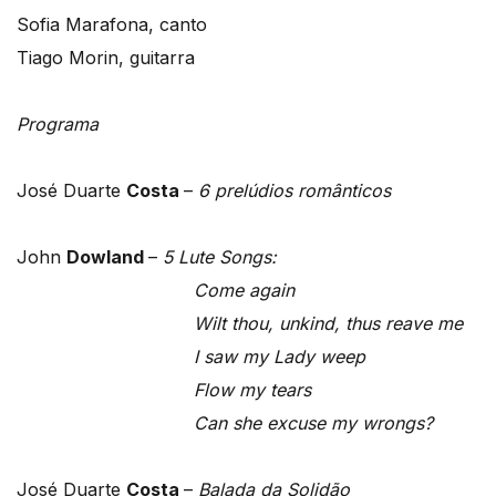
Sofia Marafona, canto
Tiago Morin, guitarra
Programa
José Duarte
Costa
–
6 prelúdios românticos
John
Dowland
–
5 Lute Songs:
Come again
Wilt thou, unkind, thus reave me
I saw my Lady weep
Flow my tears
Can she excuse my wrongs?
José Duarte
Costa
–
Balada da Solidão