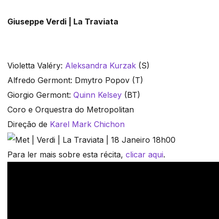
Giuseppe Verdi | La Traviata
Violetta Valéry:
Aleksandra Kurzak
(S)
Alfredo Germont: Dmytro Popov (T)
Giorgio Germont:
Quinn Kelsey
(BT)
Coro e Orquestra do Metropolitan
Direção de
Karel Mark Chichon
Para ler mais sobre esta récita,
clicar aqui
.