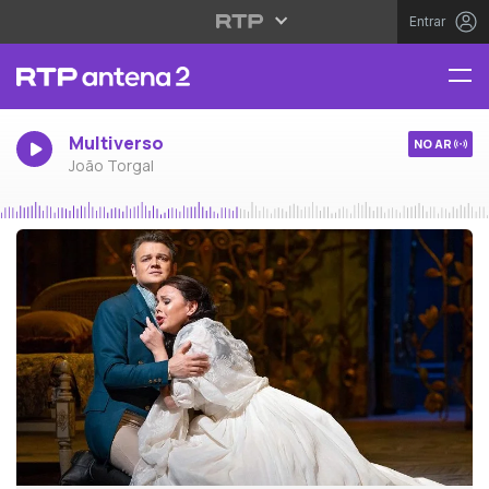
Entrar
Multiverso
NO AR
João Torgal