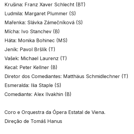
Krušina: Franz Xaver Schlecht (BT)
Ludmila: Margaret Plummer (S)
Mařenka: Slávka Zámečníková (S)
Mícha: Ivo Stanchev (B)
Háta: Monika Bohinec (MS)
Jeník: Pavol Bršlík (T)
Vašek: Michael Laurenz (T)
Kecal: Peter Kellner (B)
Diretor dos Comediantes: Matthäus Schmidlechner (T)
Esmeralda: Ilia Staple (S)
Comediante: Alex Ilvakhin (B)
Coro e Orquestra da Ópera Estatal de Viena.
Direção de Tomáš Hanus