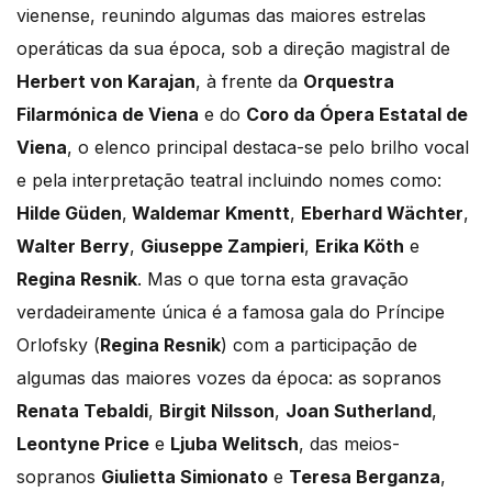
vienense, reunindo algumas das maiores estrelas
operáticas da sua época, sob a direção magistral de
Herbert von Karajan
, à frente da
Orquestra
Filarmónica de Viena
e do
Coro da Ópera Estatal de
Viena
, o elenco principal destaca-se pelo brilho vocal
e pela interpretação teatral incluindo nomes como:
Hilde Güden
,
Waldemar Kmentt
,
Eberhard Wächter
,
Walter Berry
,
Giuseppe Zampieri
,
Erika Köth
e
Regina Resnik
. Mas o que torna esta gravação
verdadeiramente única é a famosa gala do Príncipe
Orlofsky (
Regina Resnik
) com a participação de
algumas das maiores vozes da época: as sopranos
Renata Tebaldi
,
Birgit Nilsson
,
Joan Sutherland
,
Leontyne Price
e
Ljuba Welitsch
, das meios-
sopranos
Giulietta Simionato
e
Teresa Berganza
,