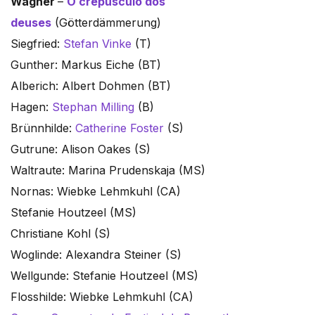
Wagner
–
O crepúsculo dos
deuses
(Götterdämmerung)
Siegfried:
Stefan Vinke
(T)
Gunther: Markus Eiche (BT)
Alberich: Albert Dohmen (BT)
Hagen:
Stephan Milling
(B)
Brünnhilde:
Catherine Foster
(S)
Gutrune: Alison Oakes (S)
Waltraute: Marina Prudenskaja (MS)
Nornas: Wiebke Lehmkuhl (CA)
Stefanie Houtzeel (MS)
Christiane Kohl (S)
Woglinde: Alexandra Steiner (S)
Wellgunde: Stefanie Houtzeel (MS)
Flosshilde: Wiebke Lehmkuhl (CA)