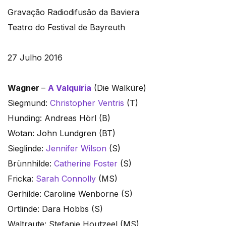
Gravação Radiodifusão da Baviera
Teatro do Festival de Bayreuth
27 Julho 2016
Wagner
–
A Valquíria
(Die Walküre)
Siegmund:
Christopher Ventris
(T)
Hunding: Andreas Hörl (B)
Wotan: John Lundgren (BT)
Sieglinde:
Jennifer Wilson
(S)
Brünnhilde:
Catherine Foster
(S)
Fricka:
Sarah Connolly
(MS)
Gerhilde: Caroline Wenborne (S)
Ortlinde: Dara Hobbs (S)
Waltraute: Stefanie Houtzeel (MS)