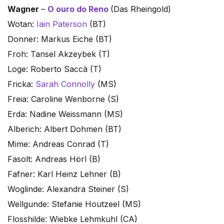
Wagner
–
O ouro do Reno
(Das Rheingold)
Wotan:
Iain Paterson
(BT)
Donner: Markus Eiche (BT)
Froh: Tansel Akzeybek (T)
Loge: Roberto Saccà (T)
Fricka:
Sarah Connolly
(MS)
Freia: Caroline Wenborne (S)
Erda: Nadine Weissmann (MS)
Alberich: Albert Dohmen (BT)
Mime: Andreas Conrad (T)
Fasolt: Andreas Hörl (B)
Fafner: Karl Heinz Lehner (B)
Woglinde: Alexandra Steiner (S)
Wellgunde: Stefanie Houtzeel (MS)
Flosshilde: Wiebke Lehmkuhl (CA)