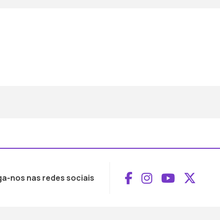
Aceder ao Face
Aceder ao I
Aceder 
Aced
ga-nos nas redes sociais