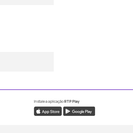
Instale a aplicação
RTP Play
book da RTP Antena 2
nstagram da RTP Antena 2
ao YouTube da RTP Antena 2
er ao X da RTP Antena 2