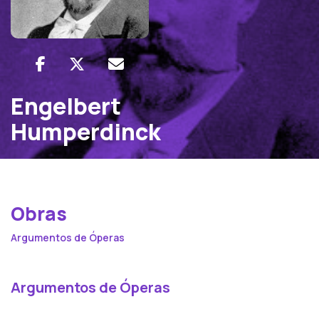
Engelbert
Humperdinck
Obras
Argumentos de Óperas
Argumentos de Óperas