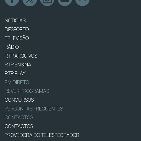
NOTÍCIAS
DESPORTO
TELEVISÃO
RÁDIO
RTP ARQUIVOS
RTP ENSINA
RTP PLAY
EM DIRETO
REVER PROGRAMAS
CONCURSOS
PERGUNTAS FREQUENTES
CONTACTOS
CONTACTOS
PROVEDORA DO TELESPECTADOR