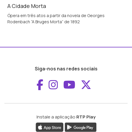
A Cidade Morta
Ópera em três atos a partir da novela de Georges
Rodenbach “A Bruges Morta” de 1892
Siga-nos nas redes sociais
Aceder ao Faceboo
Aceder ao Inst
Aceder ao 
Aceder a
Instale a aplicação
RTP Play