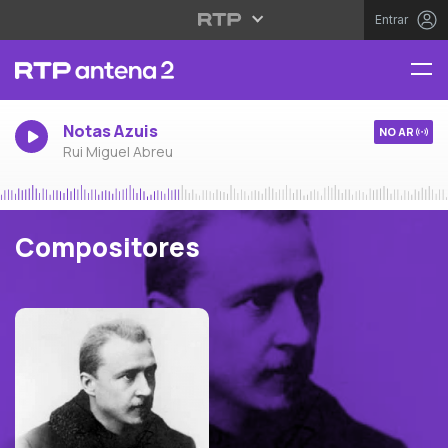
Entrar
Notas Azuis
NO AR
Rui Miguel Abreu
Compositores