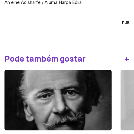
An eine Äolsharfe / A uma Harpa Eólia
PUB
+
Pode também gostar