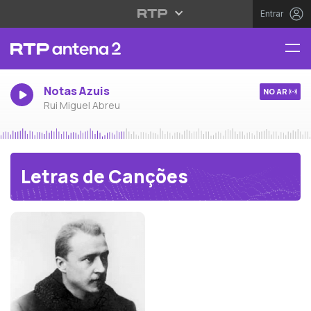
Entrar
Notas Azuis
NO AR
Rui Miguel Abreu
Letras de Canções