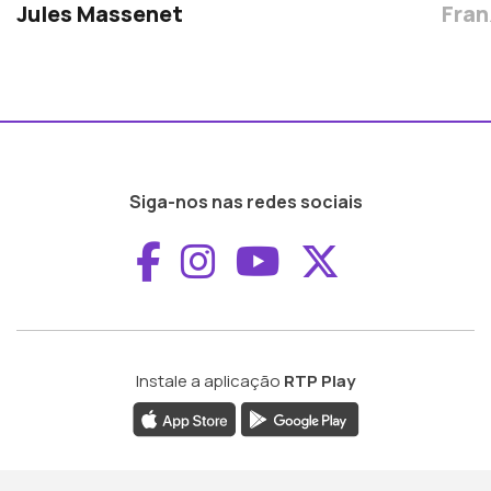
Jules Massenet
Fran
Siga-nos nas redes sociais
Aceder ao Faceboo
Aceder ao Inst
Aceder ao 
Aceder a
Instale a aplicação
RTP Play