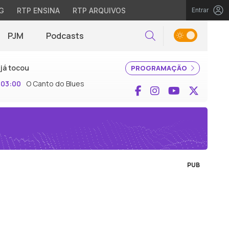
G
RTP ENSINA
RTP ARQUIVOS
Entrar
PJM
Podcasts
Pesquisar
já tocou
PROGRAMAÇÃO
03:00
O Canto do Blues
Facebook
Instagram
YouTube
X (Twi
PUB