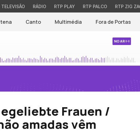
TELEVISÃO
RÁDIO
RTP PLAY
RTP PALCO
RTP ZIG ZA
ntena
Canto
Multimédia
Fora de Portas
NO AR
egeliebte Frauen /
 não amadas vêm