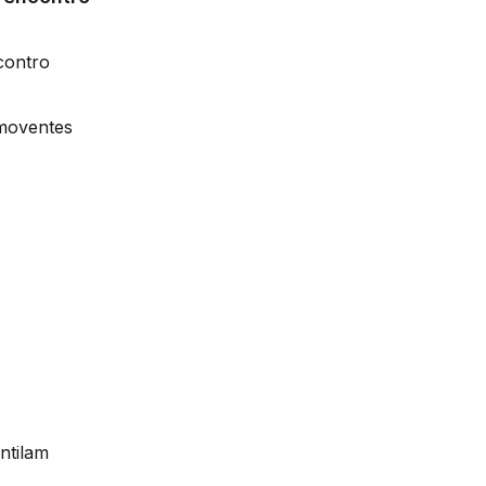
contro
omoventes
ntilam