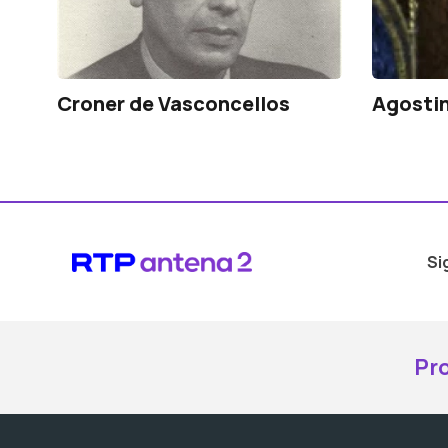
Croner de Vasconcellos
Agostin
Si
Pr