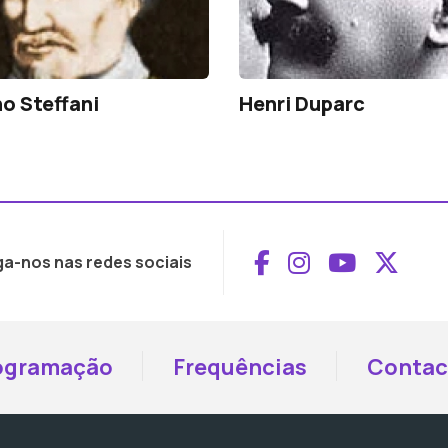
o Steffani
Henri Duparc
Aceder ao Face
Aceder ao I
Aceder 
Aced
ga-nos nas redes sociais
ogramação
Frequências
Contac