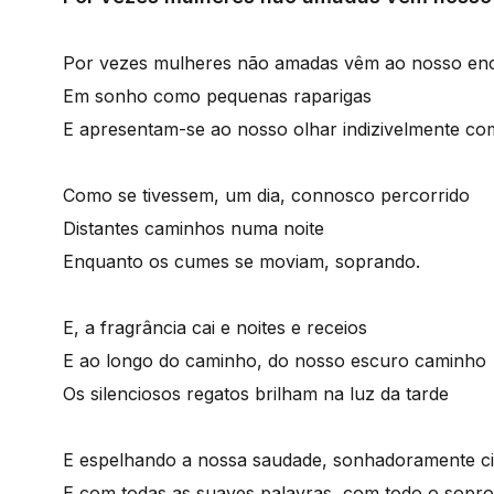
Por vezes mulheres não amadas vêm ao nosso en
Em sonho como pequenas raparigas
E apresentam-se ao nosso olhar indizivelmente c
Como se tivessem, um dia, connosco percorrido
Distantes caminhos numa noite
Enquanto os cumes se moviam, soprando.
E, a fragrância cai e noites e receios
E ao longo do caminho, do nosso escuro caminho
Os silenciosos regatos brilham na luz da tarde
E espelhando a nossa saudade, sonhadoramente ci
E com todas as suaves palavras, com todo o sopro