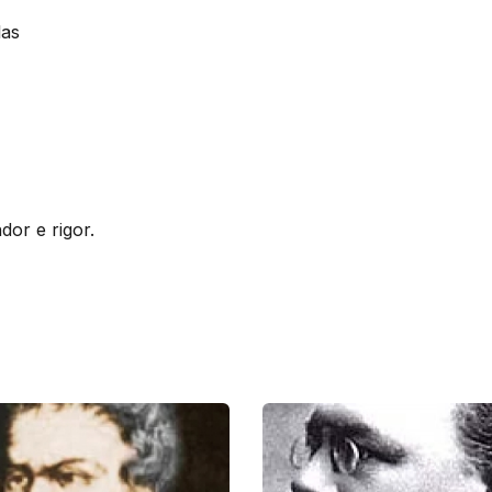
las
or e rigor.