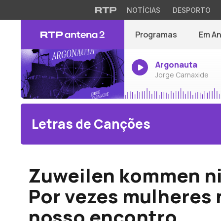
NOTÍCIAS
DESPORTO
Programas
Em A
Argonauta
Jorge Carnaxide
Letras de Canções
Zuweilen kommen ni
Por vezes mulheres
nosso encontro