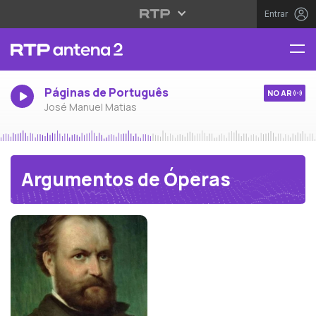
Entrar
Páginas de Português
NO AR
José Manuel Matias
Argumentos de Óperas