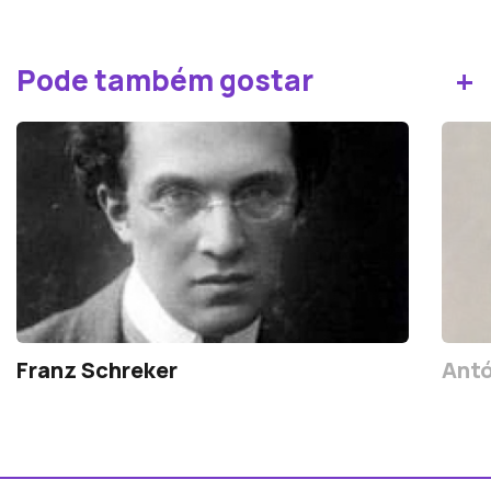
+
Pode também gostar
Franz Schreker
Antó