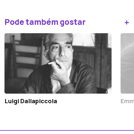
+
Pode também gostar
Luigi Dallapiccola
Emma