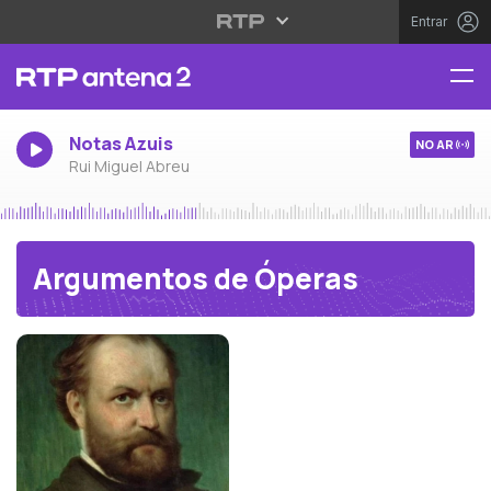
Entrar
Notas Azuis
NO AR
Rui Miguel Abreu
Argumentos de Óperas