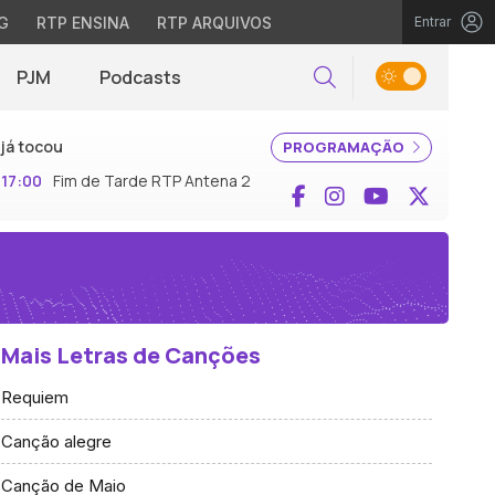
G
RTP ENSINA
RTP ARQUIVOS
Entrar
PJM
Podcasts
Pesquisar
já tocou
PROGRAMAÇÃO
17:00
Fim de Tarde RTP Antena 2
Facebook
Instagram
YouTube
X (Twi
Mais Letras de Canções
Requiem
Canção alegre
Canção de Maio