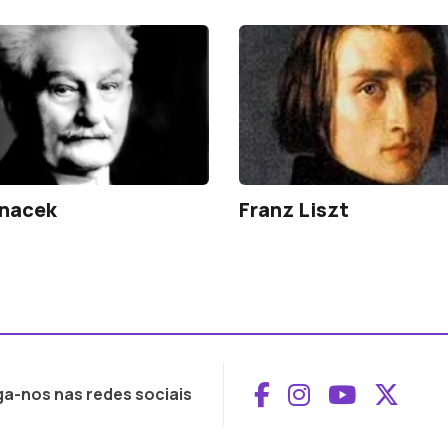
anacek
Franz Liszt
Aceder ao Face
Aceder ao I
Aceder 
Aced
ga-nos nas redes sociais