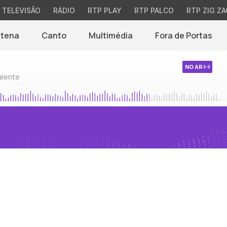
TELEVISÃO
RÁDIO
RTP PLAY
RTP PALCO
RTP ZIG ZA
ntena
Canto
Multimédia
Fora de Portas
NO AR
alente