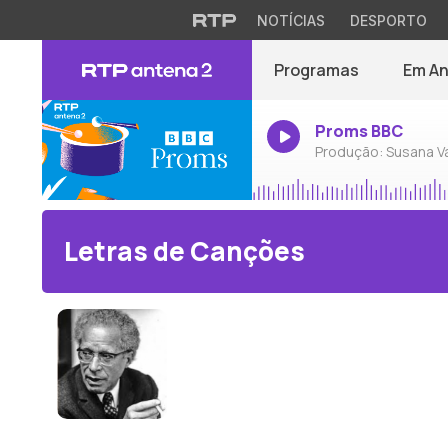
NOTÍCIAS
DESPORTO
Programas
Em A
Proms BBC
Produção: Susana V
Letras de Canções
Fernando Lopes-Graça