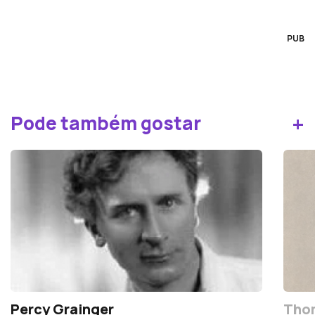
PUB
+
Pode também gostar
Percy Grainger
Tho