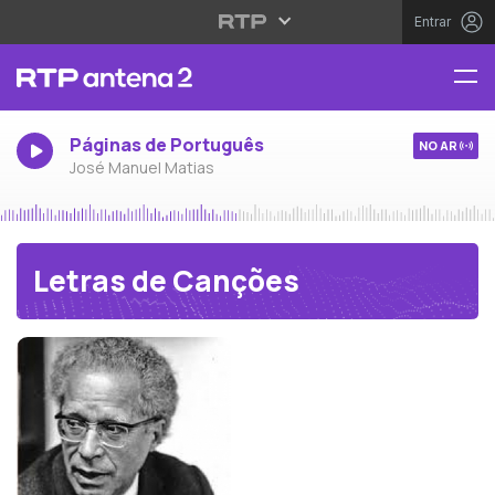
Entrar
Páginas de Português
NO AR
José Manuel Matias
Letras de Canções