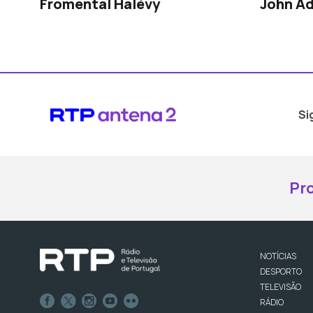
Fromental Halévy
John A
Si
Pr
NOTÍCIAS
DESPORTO
TELEVISÃO
RÁDIO