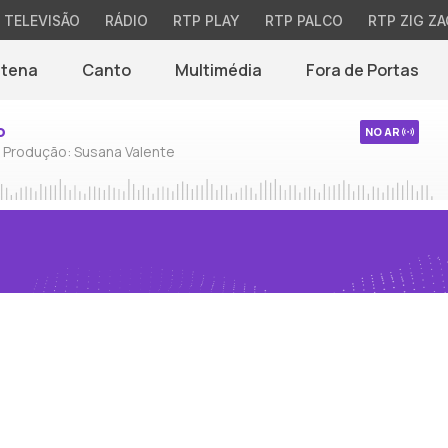
TELEVISÃO
RÁDIO
RTP PLAY
RTP PALCO
RTP ZIG ZA
ntena
Canto
Multimédia
Fora de Portas
o
NO AR
/ Produção: Susana Valente