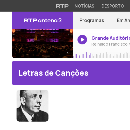
NOTÍCIAS
DESPORTO
Programas
Em A
Grande Auditóri
Reinaldo Francisco 
Letras de Canções
Francis Poulenc