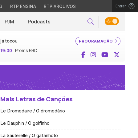
G
RTP ENSINA
RTP ARQUIVOS
Entrar
PJM
Podcasts
Pesquisar
já tocou
PROGRAMAÇÃO
19:00
Proms BBC
Facebook
Instagram
YouTube
X (Twi
Mais Letras de Canções
Le Dromedaire / O dromedário
Le Dauphin / O golfinho
La Sauterelle / O gafanhoto