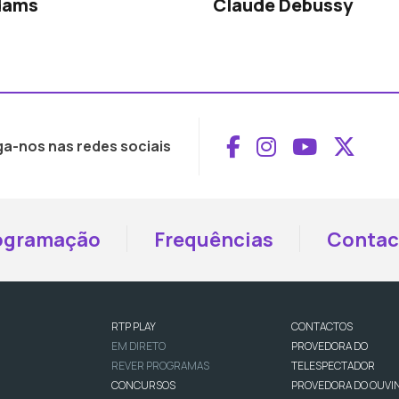
dams
Claude Debussy
Aceder ao Face
Aceder ao I
Aceder 
Aced
ga-nos nas redes sociais
ogramação
Frequências
Contac
RTP PLAY
CONTACTOS
EM DIRETO
PROVEDORA DO
REVER PROGRAMAS
TELESPECTADOR
CONCURSOS
PROVEDORA DO OUVI